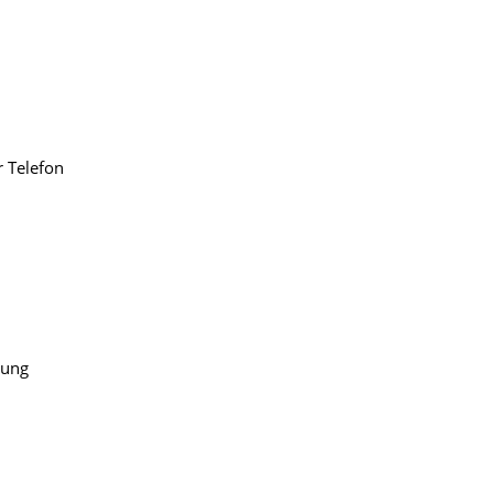
r Telefon
rung