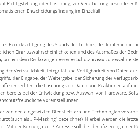
auf Richtigstellung oder Löschung, zur Verarbeitung besonderer 
matisierten Entscheidungsfindung im Einzelfall.
nter Berücksichtigung des Stands der Technik, der Implementier
dlichen Eintrittswahrscheinlichkeiten und des Ausmaßes der Bedr
, um ein dem Risiko angemessenes Schutzniveau zu gewährleist
er Vertraulichkeit, Integrität und Verfügbarkeit von Daten dur
riffs, der Eingabe, der Weitergabe, der Sicherung der Verfügbar
roffenenrechten, die Löschung von Daten und Reaktionen auf die
en bereits bei der Entwicklung bzw. Auswahl von Hardware, Sof
enschutzfreundliche Voreinstellungen.
er von den eingesetzten Dienstleistern und Technologien verarbei
kürzt (auch als „IP-Masking“ bezeichnet). Hierbei werden die letzte
zt. Mit der Kürzung der IP-Adresse soll die Identifizierung einer